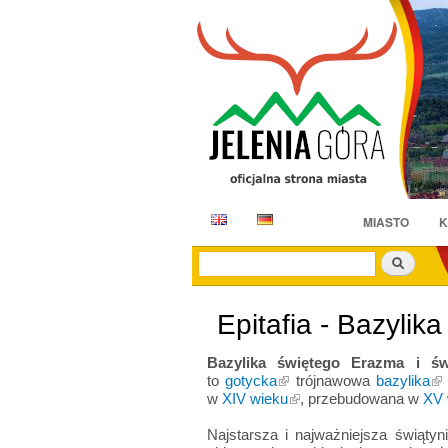
E
D
MIASTO
K
N
E
Szukaj
Epitafia - Bazylik
Bazylika świętego Erazma i św
to
gotycka
trójnawowa
bazylika
w
XIV wieku
, przebudowana w
XV 
Najstarsza i najważniejsza świąty