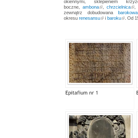
okiennymi, sklepieniem kr
boczne,
ambona
,
chrzcielnica
,
zewnątrz dobudowana
barokowa
okresu
renesansu
i
baroku
. Od 