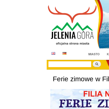
E
D
MIASTO
K
N
E
Szukaj
Ferie zimowe w Fili