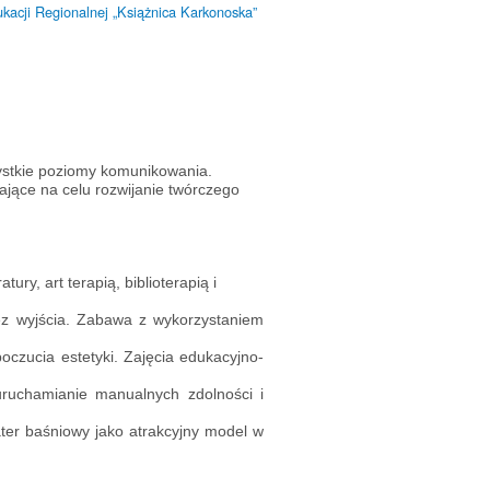
ukacji Regionalnej „Książnica Karkonoska”
zystkie poziomy komunikowania.
ające na celu rozwijanie twórczego
ry, art terapią, biblioterapią i
bez wyjścia. Zabawa z wykorzystaniem
oczucia estetyki. Zajęcia edukacyjno-
ruchamianie manualnych zdolności i
ter baśniowy jako atrakcyjny model w