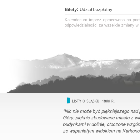
Bilety:
Udział bezpłatny
Kalendarium imprez opracowano na podst
odpowiedzialności za wszelkie zmiany w r
"Nic nie może być piękniejszego nad 
Góry: pięknie zbudowane miasto z w
budynkami w dolinie, otoczone wzgór
ze wspaniałym widokiem na Karkon