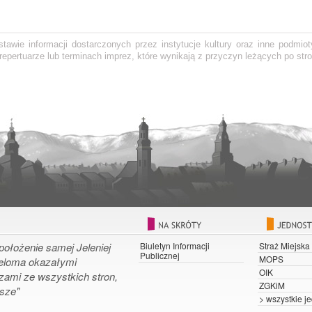
awie informacji dostarczonych przez instytucje kultury oraz inne podmiot
epertuarze lub terminach imprez, które wynikają z przyczyn leżących po stro
położenie samej Jeleniej
Biuletyn Informacji
Straż Miejska
Publicznej
MOPS
ieloma okazałymi
OIK
zami ze wszystkich stron,
ZGKiM
osze"
> wszystkie je