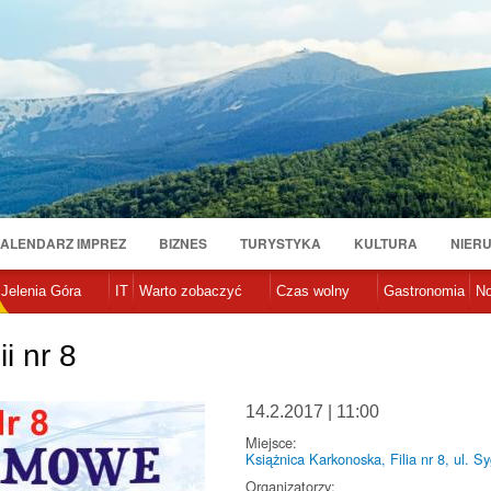
Przejdź
do
treści
ALENDARZ IMPREZ
BIZNES
TURYSTYKA
KULTURA
NIER
Jelenia Góra
IT
Warto zobaczyć
Czas wolny
Gastronomia
No
i nr 8
14.2.2017 | 11:00
Miejsce:
Książnica Karkonoska, Filia nr 8, ul. S
Organizatorzy: