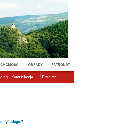
UCHOMOŚCI
ODPADY
PATRONAT
clegi
Komunikacja
Projekty
ygietyńskiego 7