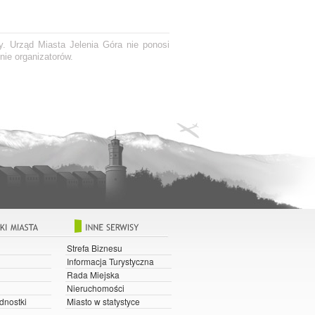
y. Urząd Miasta Jelenia Góra nie ponosi
nie organizatorów.
Strefa Biznesu
Informacja Turystyczna
Rada Miejska
Nieruchomości
dnostki
Miasto w statystyce