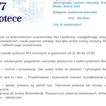
Jeleniogórskie Centrum Informacji i Ed
Miasto Jelenia Góra
Kategoria:
wydarzenie kulturalne
ferie
dla dzieci
Link do wydarzenia
rte na dobrowolności uczestnictwa, bez rywalizacji, uwzględniając ws
świadczeń i nauki poprzez zabawę, bez lęku przed oceną i krytyką. M
o i odtwórczego uczestnictwa.
 czwartki podczas ferii zimowych w godzinach od 11:00 do 13:00.
, edukacyjne), pogadanki, warsztaty plastyczne z wykorzystaniem literatu
u – humor i prowokacja.
Jak radzić sobie ze stresem i sytuacjami 
 jest tu i tam ... Projektowanie i budowanie marzeń, kształtowanie p
 – bestie, potwory są wśród nas. Tworzenie potwora lub smoka, u
tyczne.
rawa do krainy Baśniolandii. Popularność utworów baśniowych, boha
o – plastyczne.