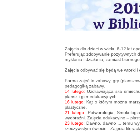
Zajęcia
dla dzieci w wieku 6-12 lat
opa
Preferując zdobywanie pozytywnych do
myślenia i działania, zamiast bierneg
Zajęcia odbywać się będą we wtorki i
Forma zajęć
to zabawy, gry (planszowe
pedagogiką zabawy.
14 lutego:
Uzdrawiająca siła śmiech
plansz i gier edukacyjnych.
16 lutego:
Kąt o którym można marzyć,
plastyczne.
21 lutego:
Potworologia, Smokologia
wyobraźni. Zajęcia edukacyjno – plas
23 lutego:
Dawno, dawno ... temu wyp
rzeczywistym świecie. Zajęcia literack